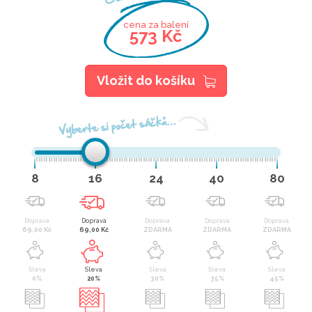
cena za balení
573 Kč
Vložit do košíku
Vyberte si počet sáčků…
8
16
24
40
80
Doprava
Doprava
Doprava
Doprava
Doprava
69,00 Kč
69,00 Kč
ZDARMA
ZDARMA
ZDARMA
Sleva
Sleva
Sleva
Sleva
Sleva
0%
20%
30%
35%
45%