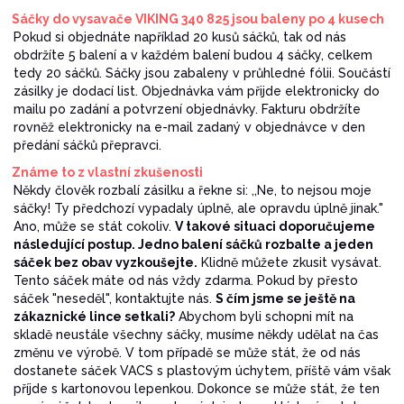
Sáčky do vysavače VIKING 340 825 jsou baleny po 4 kusech
Pokud si objednáte například 20 kusů sáčků, tak od nás
obdržíte 5 balení a v každém balení budou 4 sáčky, celkem
tedy 20 sáčků. Sáčky jsou zabaleny v průhledné fólii. Součástí
zásilky je dodací list. Objednávka vám přijde elektronicky do
mailu po zadání a potvrzení objednávky. Fakturu obdržíte
rovněž elektronicky na e-mail zadaný v objednávce v den
předání sáčků přepravci.
Známe to z vlastní zkušenosti
Někdy člověk rozbalí zásilku a řekne si: ,,Ne, to nejsou moje
sáčky! Ty předchozí vypadaly úplně, ale opravdu úplně jinak."
Ano, může se stát cokoliv.
V takové situaci doporučujeme
následující postup. Jedno balení sáčků rozbalte a jeden
sáček bez obav vyzkoušejte.
Klidně můžete zkusit vysávat.
Tento sáček máte od nás vždy zdarma. Pokud by přesto
sáček "neseděl", kontaktujte nás.
S čím jsme se ještě na
zákaznické lince setkali?
Abychom byli schopni mít na
skladě neustále všechny sáčky, musíme někdy udělat na čas
změnu ve výrobě. V tom případě se může stát, že od nás
dostanete sáček VACS s plastovým úchytem, příště vám však
příjde s kartonovou lepenkou. Dokonce se může stát, že ten