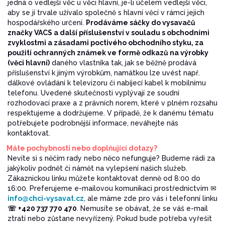
jedná o vedlejší věc u věci hlavní, je-li účelem vedlejší věci,
aby se jí trvale užívalo společně s hlavní věcí v rámci jejich
hospodářského určení.
Prodáváme sáčky do vysavačů
značky VACS a další příslušenství v souladu s obchodními
zvyklostmi a zásadami poctivého obchodního styku, za
použití ochranných známek ve formě odkazů na výrobky
(věci hlavní)
daného vlastníka tak, jak se běžně prodává
příslušenství k jiným výrobkům, namátkou lze uvést např.
dálkové ovládání k televizoru či nabíjecí kabel k mobilnímu
telefonu. Uvedené skutečnosti vyplývají ze soudní
rozhodovací praxe a z právních norem, které v plném rozsahu
respektujeme a dodržujeme. V případě, že k danému tématu
potřebujete podrobnější informace, neváhejte nás
kontaktovat.
Máte pochybnosti nebo doplňující dotazy?
Nevíte si s něčím rady nebo něco nefunguje? Budeme rádi za
jakýkoliv podnět či námět na vylepšení našich služeb.
Zákaznickou linku můžete kontaktovat denně od 8:00 do
16:00. Preferujeme e-mailovou komunikaci prostřednictvím ✉
info@chci-vysavat.cz
, ale máme zde pro vás i telefonní linku
☏ +420 737 770 470
. Nemusíte se obávat, že se váš e-mail
ztratí nebo zůstane nevyřízený. Pokud bude potřeba vyřešit