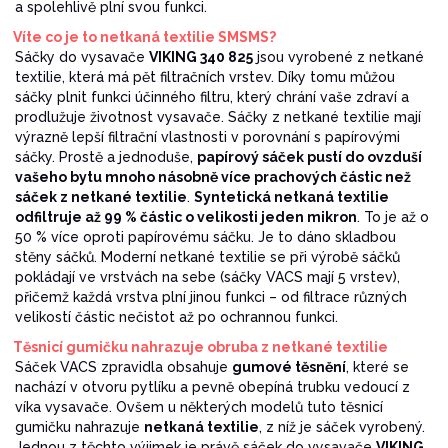
a spolehlivě plní svou funkci.
Víte co je to netkaná textilie SMSMS?
Sáčky do vysavače
VIKING 340 825
jsou vyrobené z netkané
textilie, která má pět filtračních vrstev. Díky tomu můžou
sáčky plnit funkci účinného filtru, který chrání vaše zdraví a
prodlužuje životnost vysavače. Sáčky z netkané textilie mají
výrazně lepší filtrační vlastnosti v porovnání s papírovými
sáčky. Prostě a jednoduše,
papírový sáček pustí do ovzduší
vašeho bytu mnoho násobně více prachových částic než
sáček z netkané textilie
.
Syntetická netkaná textilie
odfiltruje až 99 % částic o velikosti jeden mikron
. To je až o
50 % více oproti papírovému sáčku. Je to dáno skladbou
stěny sáčků. Moderní netkané textilie se při výrobě sáčků
pokládají ve vrstvách na sebe (sáčky VACS mají 5 vrstev),
přičemž každá vrstva plní jinou funkci – od filtrace různých
velikostí částic nečistot až po ochrannou funkci.
Těsnicí gumičku nahrazuje obruba z netkané textilie
Sáček VACS zpravidla obsahuje
gumové těsnění
, které se
nachází v otvoru pytlíku a pevně obepíná trubku vedoucí z
víka vysavače. Ovšem u některých modelů tuto těsnicí
gumičku nahrazuje
netkaná textilie
, z níž je sáček vyrobený.
Jednou z těchto výjimek je právě sáček do vysavače
VIKING