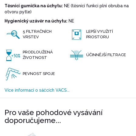
Těsnící gumička na úchytu:
NE (těsnící funkci plní obruba na
otvoru pytle)
Hygienický uzávěr na úchytu:
NE
5 FILTRAČNÍCH
LEPŠÍ VYUŽITÍ
VRSTEV
PROSTORU
PRODLOUŽENÁ
ÚČINNĚJŠÍ FILTRACE
ŽIVOTNOST
PEVNOST SPOJE
Více informací o sáčcích VACS...
Pro vaše pohodové vysávání
doporučujeme...