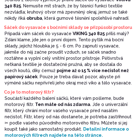
340 825
. Nemusíte mít strach, že by těsnící funkci textilie
nezvládla; kruhový otvor má zpevněný okraj, jemuž se také
někdy říká
obruba
, která gumové těsnění spolehlivě nahradí.
Sáček do vysavače s bočními sklady se přizpůsobí prostoru
Připadá vám sáček do vysavače
VIKING 340 825
příliš malý?
Zdání klame, jde jen o první dojem. Tento pytlík má boční
sklady, jejichž hloubka je 5 - 6 cm. Po zapnutí vysavače,
jakmile do něj začne proudit vzduch, se sáček snadno
roztáhne a vyplní celý vnitřní prostor přístroje. Pětivrstvá
netkaná textilie je dostatečně pružná, aby se dostala do
všech koutů, díky čemuž
pojme až o 15 % více nečistot než
papírový sáček
. Pouze je třeba dávat pozor, abyste při
výměně sáčku nepřivřeli jeho okraj mezi víko a tělo vysavače.
Co je to motorový filtr?
Součástí každého balení sáčků, které vám pošleme, bude
motorový filtr.
Ten máte od nás zdarma
. Jde o univerzální
filtr, který chrání motor vašeho vysavače před nasátím
nečistot. Filtr, který od nás dostanete, je potřeba zastřihnout
✂ podle vašeho původního motorového filtru. Můžete si jej
koupit také jako samostatný produkt.
Detailní informace o
motorových filtrech najdete na této stránce.