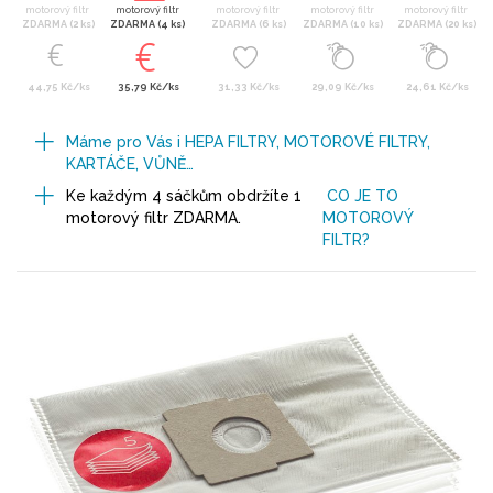
motorový filtr
motorový filtr
motorový filtr
motorový filtr
motorový filtr
ZDARMA (2 ks)
ZDARMA (4 ks)
ZDARMA (6 ks)
ZDARMA (10 ks)
ZDARMA (20 ks)
44,75 Kč/ks
35,79 Kč/ks
31,33 Kč/ks
29,09 Kč/ks
24,61 Kč/ks
Máme pro Vás i HEPA FILTRY, MOTOROVÉ FILTRY,
KARTÁČE, VŮNĚ…
Ke každým 4 sáčkům obdržíte 1
CO JE TO
motorový filtr ZDARMA.
MOTOROVÝ
FILTR?