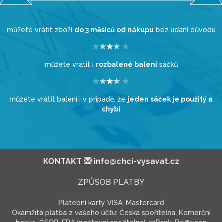
můžete vrátit zboží
do 3 měsíců od nákupu
bez udání důvodu
můžete vrátit i
rozbalené balení
sáčků
můžete vrátit balení i v případě, že
jeden sáček je použitý a
chybí
KONTAKT
info@chci-vysavat.cz
ZPŮSOB PLATBY
Platební karty VISA, Mastercard
Okamžitá platba z vašeho účtu: Česká spořitelna, Komerční