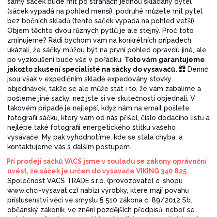
samý sáček bude mít po stranách jednou skládaný pytel
(sáček vypadá na pohled menší), podruhé můžete mít pytel
bez bočních skladů (tento sáček vypadá na pohled vetší).
Objem těchto dvou různých pytlů je ale stejný. Proč toto
zmiňujeme? Rádi bychom vám na konkrétních případech
ukázali, že sáčky můžou být na první pohled opravdu jiné, ale
po vyzkoušení bude vše v pořádku.
Toto vám garantujeme
jakožto zkušení specialisté na sáčky do vysavačů.
Denně
jsou však v expedičním skladě expedovány stovky
objednávek, takže se ale může stát i to, že vám zabalíme a
pošleme jiné sáčky, než jste si ve skutečnosti objednali. V
takovém případě je nejlepší, když nám na email pošlete
fotografii sáčku, který vám od nás přišel, číslo dodacího listu a
nejlépe také fotografii energetického štítku vašeho
vysavače. My pak vyhodnotíme, kde se stala chyba, a
kontaktujeme vás s dalším postupem.
Při prodeji sáčků VACS jsme v souladu se zákony oprávnění
uvést, že sáček je určen do vysavače VIKING 340 825
Společnost VACS TRADE s.r.o. (provozovatel e-shopu
www.chci-vysavat.cz) nabízí výrobky, které mají povahu
příslušenství věci ve smyslu § 510 zákona č. 89/2012 Sb.,
občanský zákoník, ve znění pozdějších předpisů, neboť se