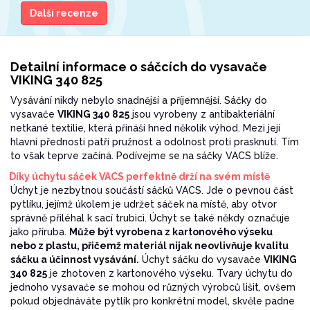
Další recenze
Detailní informace o sáčcích do vysavače
VIKING 340 825
Vysávání nikdy nebylo snadnější a příjemnější. Sáčky do
vysavače
VIKING 340 825
jsou vyrobeny z antibakteriální
netkané textilie, která přináší hned několik výhod. Mezi její
hlavní přednosti patří pružnost a odolnost proti prasknutí. Tím
to však teprve začíná. Podívejme se na sáčky VACS blíže.
Díky úchytu sáček VACS perfektně drží na svém místě
Úchyt je nezbytnou součástí sáčků VACS. Jde o pevnou část
pytlíku, jejímž úkolem je udržet sáček na místě, aby otvor
správně přiléhal k sací trubici. Úchyt se také někdy označuje
jako příruba.
Může být vyrobena z kartonového výseku
nebo z plastu, přičemž materiál nijak neovlivňuje kvalitu
sáčku a účinnost vysávání.
Úchyt sáčku do vysavače
VIKING
340 825
je zhotoven z kartonového výseku. Tvary úchytu do
jednoho vysavače se mohou od různých výrobců lišit, ovšem
pokud objednáváte pytlík pro konkrétní model, skvěle padne