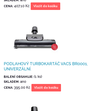
SKLADEM:
407.10 Kč
CENA:
Vložit do košíku
PODLAHOVÝ TURBOKARTÁČ VACS BR0001,
UNIVERZÁLNÍ.
(1 ks)
BALENÍ OBSAHUJE:
ano
SKLADEM:
395.00 Kč
CENA:
Vložit do košíku