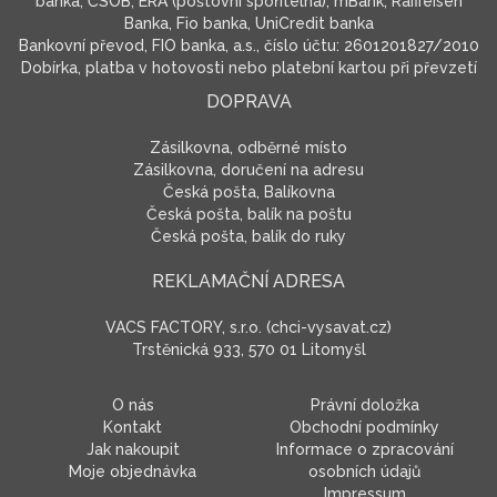
banka, ČSOB, ERA (poštovní spořitelna), mBank, Raiffeisen
Banka, Fio banka, UniCredit banka
Bankovní převod, FIO banka, a.s., číslo účtu: 2601201827/2010
Dobírka, platba v hotovosti nebo platební kartou při převzetí
DOPRAVA
Zásilkovna, odběrné místo
Zásilkovna, doručení na adresu
Česká pošta, Balíkovna
Česká pošta, balík na poštu
Česká pošta, balík do ruky
REKLAMAČNÍ ADRESA
VACS FACTORY, s.r.o. (chci-vysavat.cz)
Trstěnická 933, 570 01 Litomyšl
O nás
Právní doložka
Kontakt
Obchodní podmínky
Jak nakoupit
Informace o zpracování
Moje objednávka
osobních údajů
Impressum