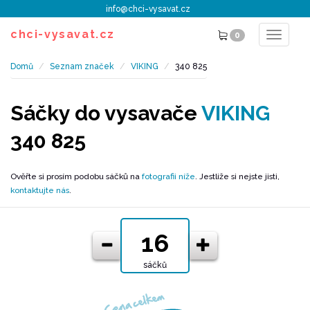
info@chci-vysavat.cz
chci-vysavat.cz
0
Toggle
navigat
Domů
Seznam značek
VIKING
340 825
Sáčky do vysavače
VIKING
340 825
Ověřte si prosím podobu sáčků na
fotografii níže
. Jestliže si nejste jisti,
kontaktujte nás
.
sáčků
Cena celkem