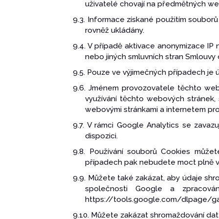
uživatelé chovají na předmětných w
9.3. Informace získané použitím soubor
rovněž ukládány.
9.4. V případě aktivace anonymizace IP
nebo jiných smluvních stran Smlouv
9.5. Pouze ve výjimečných případech je 
9.6. Jménem provozovatele těchto webo
využívání těchto webových stránek, 
webovými stránkami a internetem pro
9.7. V rámci Google Analytics se zava
dispozici.
9.8. Používání souborů Cookies můžet
případech pak nebudete moct plně v
9.9. Můžete také zakázat, aby údaje sh
společnosti Google a zpracová
https://tools.google.com/dlpage/ga
9.10. Můžete zakázat shromaždování dat 