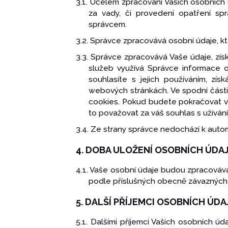
3.1. Účelem zpracování Vašich osobních 
za vady, či provedení opatření sp
správcem.
3.2. Správce zpracovává osobní údaje, kt
3.3. Správce zpracovává Vaše údaje, zís
služeb využívá Správce informace o 
souhlasíte s jejich používáním, zí
webových stránkách. Ve spodní části s
cookies. Pokud budete pokračovat v 
to považovat za váš souhlas s užíván
3.4. Ze strany správce nedochází k autom
4. DOBA ULOŽENÍ OSOBNÍCH ÚDA
4.1. Vaše osobní údaje budou zpracovává
podle příslušných obecně závazných 
5. DALŠÍ PŘÍJEMCI OSOBNÍCH ÚD
5.1. Dalšími příjemci Vašich osobních úd