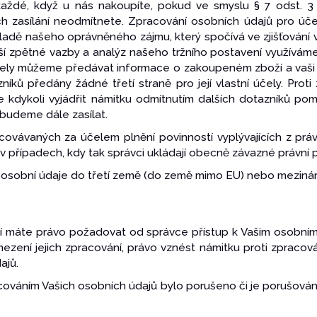
aždé, když u nás nakoupíte, pokud ve smyslu § 7 odst. 3
ich zasílání neodmítnete. Zpracování osobních údajů pro úče
adě našeho oprávněného zájmu, který spočívá ve zjišťování v
aší zpětné vazby a analýz našeho tržního postavení využívám
účely můžeme předávat informace o zakoupeném zboží a vaši
níků předány žádné třetí straně pro její vlastní účely. Proti
kdykoli vyjádřit námitku odmítnutím dalších dotazníků pom
ebudeme dále zasílat.
racovávaných za účelem plnění povinností vyplývajících z pr
y v případech, kdy tak správci ukládají obecně závazné právní 
 osobní údaje do třetí země (do země mimo EU) nebo mezináro
ní máte právo požadovat od správce přístup k Vašim osobní
ezení jejich zpracování, právo vznést námitku proti zpracov
ajů.
acováním Vašich osobních údajů bylo porušeno či je porušován