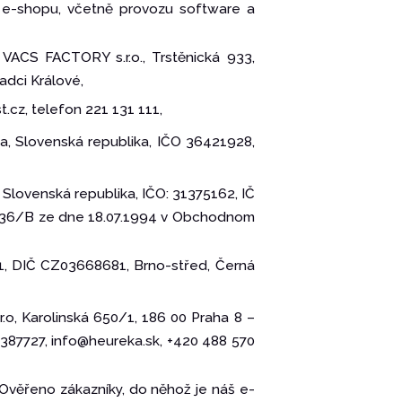
em e-shopu, včetně provozu software a
: VACS FACTORY s.r.o., Trstěnická 933,
adci Králové,
.cz, telefon 221 131 111,
ava, Slovenská republika, IČO 36421928,
, Slovenská republika, IČO: 31375162, IČ
7236/B ze dne 18.07.1994 v Obchodnom
681, DIČ CZ03668681, Brno-střed, Černá
.o, Karolinská 650/1, 186 00 Praha 8 –
387727, info@heureka.sk, +420 488 570
 Ověřeno zákazníky, do něhož je náš e-