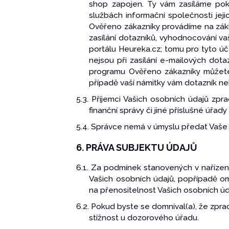
shop zapojen. Ty vám zasíláme pok
službách informační společnosti jej
Ověřeno zákazníky provádíme na zákl
zasílání dotazníků, vyhodnocování v
portálu Heureka.cz; tomu pro tyto 
nejsou při zasílání e-mailových dotaz
programu Ověřeno zákazníky můžete 
případě vaší námitky vám dotazník n
5.3. Příjemci Vašich osobních údajů zp
finanční správy či jiné příslušné úřad
5.4. Správce nemá v úmyslu předat Vaše
6. PRÁVA SUBJEKTU ÚDAJŮ
6.1. Za podmínek stanovených v naříze
Vašich osobních údajů, popřípadě om
na přenositelnost Vašich osobních úd
6.2. Pokud byste se domníval(a), že zpr
stížnost u dozorového úřadu.