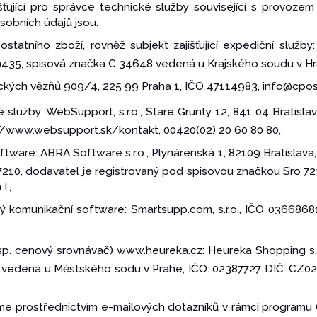
šťující pro správce technické služby související s provoz
osobních údajů jsou:
tatního zboží, rovněž subjekt zajišťující expediční služby
9435, spisová značka C 34648 vedená u Krajského soudu v Hr
tických vězňů 909/4, 225 99 Praha 1, IČO 47114983, info@cpost
 služby: WebSupport, s.r.o., Staré Grunty 12, 841 04 Bratisl
/www.websupport.sk/kontakt, 00420(02) 20 60 80 80,
ftware: ABRA Software s.r.o., Plynárenská 1, 82109 Bratislava
210, dodavatel je registrovaný pod spisovou značkou Sro 
I.,
cký komunikační software: Smartsupp.com, s.r.o., IČO 03668
esp. cenový srovnávač) www.heureka.cz: Heureka Shopping s.r
7 vedená u Městského sodu v Prahe, IČO: 02387727 DIČ: CZ02
eme prostřednictvím e-mailových dotazníků v rámci programu