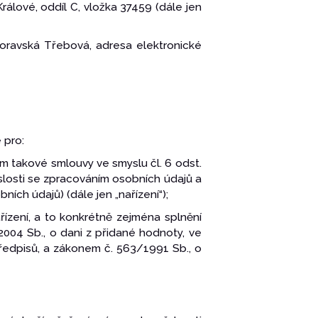
álové, oddíl C, vložka 37459 (dále jen
Moravská Třebová, adresa elektronické
 pro:
m takové smlouvy ve smyslu čl. 6 odst.
slosti se zpracováním osobních údajů a
ch údajů) (dále jen „nařízení“);
nařízení, a to konkrétně zejména splnění
004 Sb., o dani z přidané hodnoty, ve
předpisů, a zákonem č. 563/1991 Sb., o