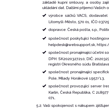
základě kupní smlouvy, a osoby zaji
ukládání dat. Dalšími příjemci Vašich 
výrobce sáčků VACS, dodavatel os
Litomyšl-Město, 570 01, IČO 0372
dopravce: Česká pošta, s.p., Poli
společnost poskytující hostingové
helpdesk@websupport.sk, https:/
společnost pronajímající účetní so
DPH: SK2020327210, DIČ: 2020327
registri Okresného súdu Bratislava 
společnost pronajímající specifi
Pole, Milady Horákové 1957/13,
společnost provozující server (r
Karlín, Česká Republika, C 21897
071,
5.2. Vaši spokojenost s nákupem zjišťuj