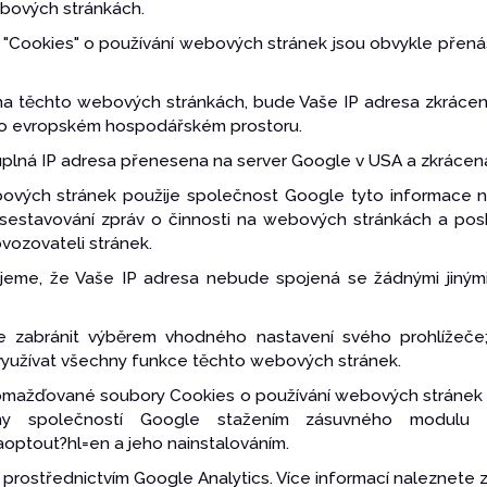
ebových stránkách.
ů "Cookies" o používání webových stránek jsou obvykle přená
 na těchto webových stránkách, bude Vaše IP adresa zkráce
y o evropském hospodářském prostoru.
úplná IP adresa přenesena na server Google v USA a zkrácen
vých stránek použije společnost Google tyto informace n
sestavování zpráv o činnosti na webových stránkách a posky
vozovateli stránek.
zujeme, že Vaše IP adresa nebude spojená se žádnými jiným
e zabránit výběrem vhodného nastavení svého prohlížeče
yužívat všechny funkce těchto webových stránek.
romažďované soubory Cookies o používání webových stránek (
ny společností Google stažením zásuvného modulu p
optout?hl=en a jeho nainstalováním.
prostřednictvím Google Analytics. Více informací naleznete 