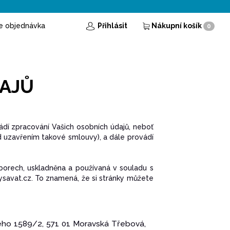
e objednávka
Přihlásit
Nákupní košík
0
DAJŮ
dí zpracování Vašich osobních údajů, neboť
d uzavřením takové smlouvy), a dále provádí
orech, uskladněna a používaná v souladu s
ysavat.cz. To znamená, že si stránky můžete
kého 1589/2, 571 01 Moravská Třebová,