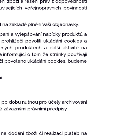
ení zboží a řešení práv z odpovědnosti
sejících veřejnoprávních povinností
 na základě plnění Vaší objednávky.
mpaní a vylepšování nabídky produktů a
prohlížeči povolili ukládání cookies a
ených produktech a další aktivitě na
informující o tom, že stránky používají
eči povoleno ukládání cookies, budeme
í.
e po dobu nutnou pro účely archivování
 závaznými právními předpisy.
 na dodání zboží či realizaci plateb na