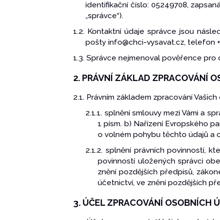
identifikační číslo: 05249708, zapsa
„správce“).
1.2. Kontaktní údaje správce jsou násl
pošty info@chci-vysavat.cz, telefon 
1.3. Správce nejmenoval pověřence pro 
2. PRÁVNÍ ZÁKLAD ZPRACOVÁNÍ 
2.1. Právním základem zpracování Vašich 
2.1.1. splnění smlouvy mezi Vámi a 
1 písm. b) Nařízení Evropského p
o volném pohybu těchto údajů a o 
2.1.2. splnění právních povinností, k
povinností uložených správci ob
znění pozdějších předpisů, zákon
účetnictví, ve znění pozdějších př
3. ÚČEL ZPRACOVÁNÍ OSOBNÍCH 