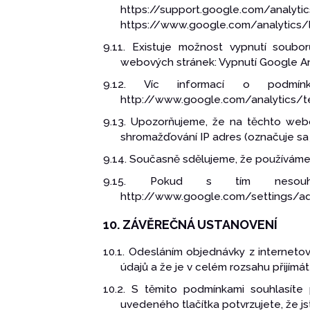
https://support.google.com/analyt
https://www.google.com/analytics/l
9.11. Existuje možnost vypnutí soub
webových stránek: Vypnutí Google An
9.12. Víc informací o podmí
http://www.google.com/analytics/te
9.13. Upozorňujeme, že na těchto webo
shromažďování IP adres (označuje sa 
9.14. Současně sdělujeme, že používáme 
9.15. Pokud s tím nesouhl
http://www.google.com/settings/a
10. ZÁVĚREČNÁ USTANOVENÍ
10.1. Odesláním objednávky z internet
údajů a že je v celém rozsahu přijímát
10.2. S těmito podmínkami souhlasíte 
uvedeného tlačítka potvrzujete, že j