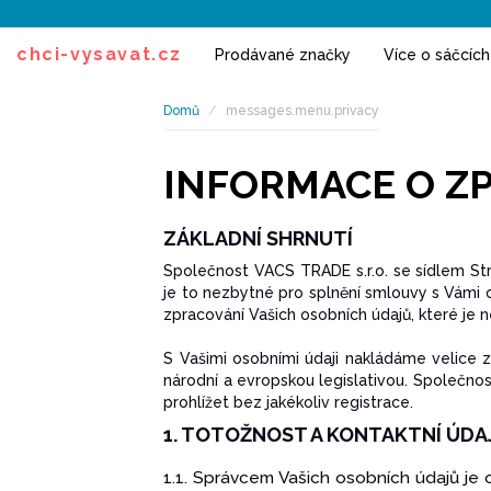
chci-vysavat.cz
Prodávané značky
Více o sáčcíc
Domů
messages.menu.privacy
INFORMACE O Z
ZÁKLADNÍ SHRNUTÍ
Společnost VACS TRADE s.r.o. se sídlem St
je to nezbytné pro splnění smlouvy s Vámi 
zpracování Vašich osobních údajů, které je 
S Vašimi osobními údaji nakládáme velice
národní a evropskou legislativou. Společno
prohlížet bez jakékoliv registrace.
1. TOTOŽNOST A KONTAKTNÍ ÚDA
1.1. Správcem Vašich osobních údajů je