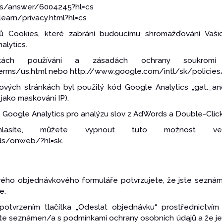
ics/answer/6004245?hl=cs
earn/privacy.html?hl=cs
orů Cookies, které zabrání budoucímu shromažďování Vaš
alytics.
nkách používání a zásadách ochrany soukro
rms/us.html nebo http://www.google.com/intl/sk/policies/
vých stránkách byl použitý kód Google Analytics „gat._ano
jako maskování IP).
Google Analytics pro analýzu slov z AdWords a Double-Click-
asíte, můžete vypnout tuto možnost ve 
ds/onweb/?hl=sk.
ového objednávkového formuláře potvrzujete, že jste sezn
e.
potvrzením tlačítka „Odeslat objednávku“ prostřednictvím
ste seznámen/a s podmínkami ochrany osobních údajů a že je 