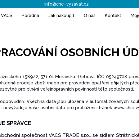
info@chci-vysavat.cz
h VACS
Poradna
Jak nakoupit
O nás
Kontakt
Moj
PRACOVÁNÍ OSOBNÍCH Ú
rážnického 1589/2, 571 01 Moravská Třebová, IČO 05249708 prová
ohledně prodeje zboží (nebo pro provedení opatření přijatých pře
nezbytné pro plnění veřejnoprávních povinností této společnosti.
 zodpovědně. Všechna data jsou uložena v automatizovaných soub
st nevyžaduje Vaše osobní data pro prohlížení stránek www.chci-v
JE SPRÁVCE
 obchodní společnost VACS TRADE s.r.o., se sídlem Strážnic