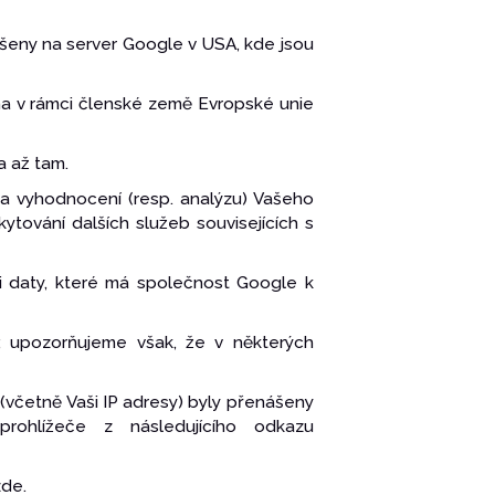
šeny na server Google v USA, kde jsou
na v rámci členské země Evropské unie
a až tam.
a vyhodnocení (resp. analýzu) Vašeho
tování dalších služeb souvisejících s
i daty, které má společnost Google k
; upozorňujeme však, že v některých
včetně Vaši IP adresy) byly přenášeny
rohlížeče z následujícího odkazu
zde.