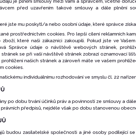
údajů je plnění smlouvy mezi Vámi a správcem, včetně doruč
rávcem před uzavřením takové smlouvy a dále plnění souvi
eré jste mu poskytl/a nebo osobní údaje, které správce získal
kané prostřednictvím cookies. Pro lepší cílení reklamních ka
zboží, které naši zákazníci zakoupili. Pokud jste ve Vašem 
skává Správce údaje o návštěvě webových stránek, prohlíž
tránek se při vaší návštěvě stránek zobrazí oznamovací lišta 
prohlížení našich stránek a zároveň máte ve vašem prohlíž
ím cookies.
atickému individuálnímu rozhodování ve smyslu čl. 22 nařízen
JŮ
ny po dobu trvání účinků práv a povinností ze smlouvy a dál
právních předpisů, nejdéle však po dobu stanovenou obecně
AJŮ
ajů budou zasílatelské společnosti a jiné osoby podílející se