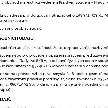
ná v obchodním rejstříku vedeném Krajským soudem v Hradci Kr
edující: adresa pro doručování Strážnického 1589/2, 571 01 
+420 737 770 470.
ochranu osobních údajů.
OSOBNÍCH ÚDAJŮ
osobních údajů je skutečnost, že toto zpracování je nezbytné
správcem nebo pro provedení opatření správcem před uzavření
arlamentu a Rady 2016/679 o ochraně fyzických osob v souvi
zrušení směrnice 95/46/ES (obecné nařízení o ochraně osobní
teré se na správce vztahují, ve smyslu čl. 6 odst. 1 písm. c) 
ecně závaznými právními předpisy, zejména zákonem č. 235/2
em č. 586/1992 Sb., o daních z příjmů, ve znění pozdějších 
edpisů.
ÚDAJŮ