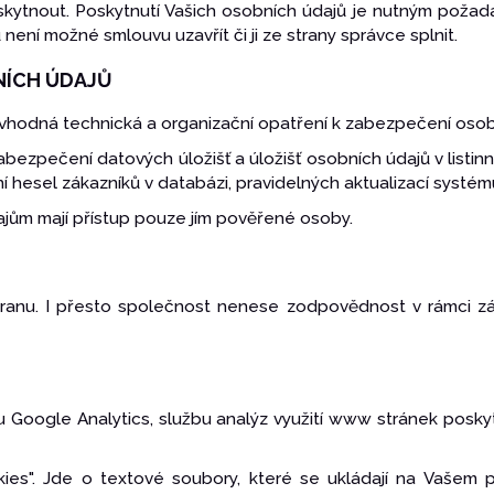
kytnout. Poskytnutí Vašich osobních údajů je nutným požad
není možné smlouvu uzavřít či ji ze strany správce splnit.
NÍCH ÚDAJŮ
rá vhodná technická a organizační opatření k zabezpečení osob
k zabezpečení datových úložišť a úložišť osobních údajů v li
í hesel zákazníků v databázi, pravidelných aktualizací systém
ajům mají přístup pouze jím pověřené osoby.
hranu. I přesto společnost nenese zodpovědnost v rámci zá
bu Google Analytics, službu analýz využití www stránek posk
okies". Jde o textové soubory, které se ukládají na Vašem p