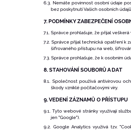
6.3. Nemáte povinnost osobní údaje pos
bez poskytnutí Vašich osobních údajů 
7. PODMÍNKY ZABEZPEČENÍ OSOB
7.1. Správce prohlašuje, že přijal veške
7.2. Správce přijal technická opatření 
šifrovaného přístupu na web, šifrován
7.3. Správce prohlašuje, že k osobním úd
8. STAHOVÁNÍ SOUBORŮ A DAT
8.1. Společnost používá antivirovou oc
škody vzniklé počítačovými viry.
9. VEDENÍ ZÁZNAMŮ O PŘÍSTUPU
9.1. Tyto webové stránky využívají služ
jen "Google").
9.2. Google Analytics využívá tzv. "Co