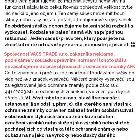
oboru vám garantujeme, že materiál úchytu nemá vliv na
funkčnost sáčku jako celku. Rovněž pohledová velikost pytle
nic neříká o jeho objemu. Ten samý sáček může mít boční
sklady, nebo taky ne, ale pořád je to objemově stejný sáček.
Po obdržení zásilky doporučujeme balení sáčků rozbalit a
vyzkoušet. Rozbalené balení nemá vliv na případnou
reklamaci. Jeden sáček (právě ten, který použijete na
zkoušku) máte od nás vždy zdarma, nemusíte jej vracet.
Společnost VACS TRADE s.r.o. zákazníka neklame,
podnikáme v souladu s právními normami tohoto státu,
nezasahujeme do práv plynoucích z ochranné známky AFK
Co to znamená a proč to zde uvádíme? Prodáváme sáčky do
více než 550 značek vysavačů. Některé značky vysavačů jsou
zaregistrované jako ochranné známky podle zákona č.
441/2003 Sb., o ochranných známkách, ve znění pozdějších
předpisů.
V I. části tohoto zákona, hlavě II se nachází
ustanovení § 10 odst. 1 písm. c), dle kterého není vlastník
ochranné známky oprávněn zakázat třetím osobám užívat
v obchodním styku ochrannou známku za účelem
označení výrobků nebo služeb jako výrobků nebo služeb
pocházejících od vlastníka této ochranné známky nebo
odkazu na ně jako na výrobky nebo služby daného