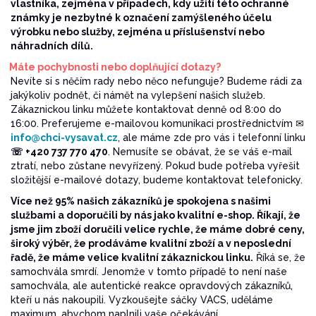
vlastníka, zejména v případech, kdy užití této ochranné
známky je nezbytné k označení zamýšleného účelu
výrobku nebo služby, zejména u příslušenství nebo
náhradních dílů.
Máte pochybnosti nebo doplňující dotazy?
Nevíte si s něčím rady nebo něco nefunguje? Budeme rádi za
jakýkoliv podnět, či námět na vylepšení našich služeb.
Zákaznickou linku můžete kontaktovat denně od 8:00 do
16:00. Preferujeme e-mailovou komunikaci prostřednictvím ✉
info@chci-vysavat.cz
, ale máme zde pro vás i telefonní linku
☏ +420 737 770 470
. Nemusíte se obávat, že se váš e-mail
ztratí, nebo zůstane nevyřízený. Pokud bude potřeba vyřešit
složitější e-mailové dotazy, budeme kontaktovat telefonicky.
Více než 95% našich zákazníků je spokojena s našimi
službami a doporučili by nás jako kvalitní e-shop. Říkají, že
jsme jim zboží doručili velice rychle, že máme dobré ceny,
široký výběr, že prodáváme kvalitní zboží a v neposlední
řadě, že máme velice kvalitní zákaznickou linku.
Říká se, že
samochvála smrdí. Jenomže v tomto případě to není naše
samochvála, ale autentické reakce opravdových zákazníků,
kteří u nás nakoupili. Vyzkoušejte sáčky VACS, uděláme
maximum, abychom naplnili vaše očekávání.