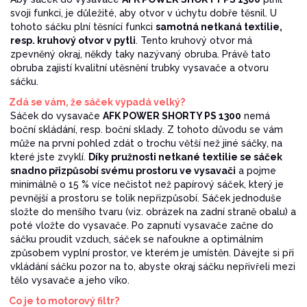
svoji funkci, je důležité, aby otvor v úchytu dobře těsnil. U
tohoto sáčku plní těsnící funkci
samotná netkaná textilie,
resp. kruhový otvor v pytli
. Tento kruhový otvor má
zpevněný okraj, někdy taky nazývaný obruba. Právě tato
obruba zajistí kvalitní utěsnění trubky vysavače a otvoru
sáčku.
Zdá se vám, že sáček vypadá velký?
Sáček do vysavače
AFK POWER SHORTY PS 1300
nemá
boční skládání, resp. boční sklady. Z tohoto důvodu se vám
může na první pohled zdát o trochu větší než jiné sáčky, na
které jste zvyklí.
Díky pružnosti netkané textilie se sáček
snadno přizpůsobí svému prostoru ve vysavači
a pojme
minimálně o 15 % více nečistot než papírový sáček, který je
pevnější a prostoru se tolik nepřizpůsobí. Sáček jednoduše
složte do menšího tvaru (viz. obrázek na zadní straně obalu) a
poté vložte do vysavače. Po zapnutí vysavače začne do
sáčku proudit vzduch, sáček se nafoukne a optimálním
způsobem vyplní prostor, ve kterém je umístěn. Dávejte si při
vkládání sáčku pozor na to, abyste okraj sáčku nepřivřeli mezi
tělo vysavače a jeho víko.
Co je to motorový filtr?