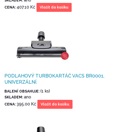
SKLADEM:
407.10 Kč
CENA:
Vložit do košíku
PODLAHOVÝ TURBOKARTÁČ VACS BR0001,
UNIVERZÁLNÍ.
(1 ks)
BALENÍ OBSAHUJE:
ano
SKLADEM:
395.00 Kč
CENA:
Vložit do košíku