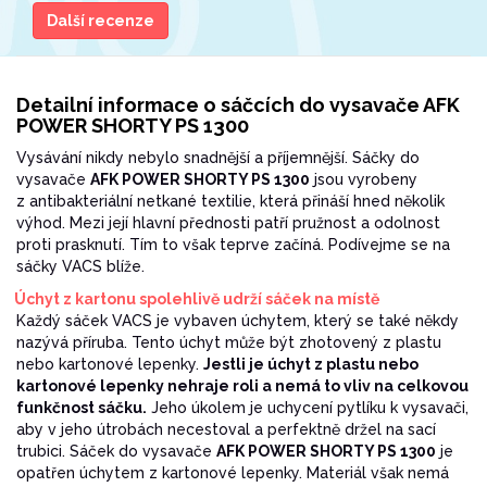
Další recenze
Detailní informace o sáčcích do vysavače AFK
POWER SHORTY PS 1300
Vysávání nikdy nebylo snadnější a příjemnější. Sáčky do
vysavače
AFK POWER SHORTY PS 1300
jsou vyrobeny
z antibakteriální netkané textilie, která přináší hned několik
výhod. Mezi její hlavní přednosti patří pružnost a odolnost
proti prasknutí. Tím to však teprve začíná. Podívejme se na
sáčky VACS blíže.
Úchyt z kartonu spolehlivě udrží sáček na místě
Každý sáček VACS je vybaven úchytem, který se také někdy
nazývá příruba. Tento úchyt může být zhotovený z plastu
nebo kartonové lepenky.
Jestli je úchyt z plastu nebo
kartonové lepenky nehraje roli a nemá to vliv na celkovou
funkčnost sáčku.
Jeho úkolem je uchycení pytlíku k vysavači,
aby v jeho útrobách necestoval a perfektně držel na sací
trubici. Sáček do vysavače
AFK POWER SHORTY PS 1300
je
opatřen úchytem z kartonové lepenky. Materiál však nemá