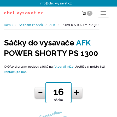
info@chci-vysavat.cz
chci-vysavat.cz
0
Toggle
navigat
Domů
Seznam značek
AFK
POWER SHORTY PS 1300
Sáčky do vysavače
AFK
POWER SHORTY PS 1300
Ověřte si prosím podobu sáčků na
fotografii níže
. Jestliže si nejste jisti,
kontaktujte nás
.
sáčků
Cena celkem