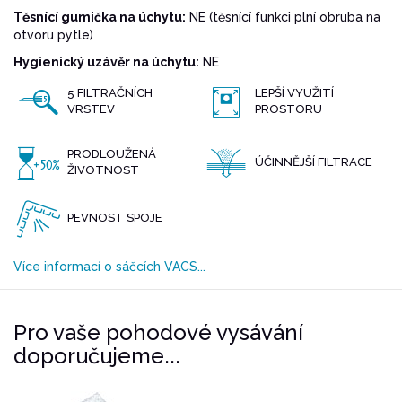
Těsnící gumička na úchytu:
NE (těsnící funkci plní obruba na
otvoru pytle)
Hygienický uzávěr na úchytu:
NE
5 FILTRAČNÍCH
LEPŠÍ VYUŽITÍ
VRSTEV
PROSTORU
PRODLOUŽENÁ
ÚČINNĚJŠÍ FILTRACE
ŽIVOTNOST
PEVNOST SPOJE
Více informací o sáčcích VACS...
Pro vaše pohodové vysávání
doporučujeme...