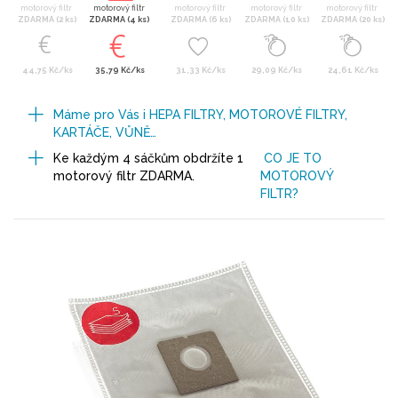
motorový filtr
motorový filtr
motorový filtr
motorový filtr
motorový filtr
ZDARMA (2 ks)
ZDARMA (4 ks)
ZDARMA (6 ks)
ZDARMA (10 ks)
ZDARMA (20 ks)
44,75 Kč/ks
35,79 Kč/ks
31,33 Kč/ks
29,09 Kč/ks
24,61 Kč/ks
Máme pro Vás i HEPA FILTRY, MOTOROVÉ FILTRY,
KARTÁČE, VŮNĚ…
Ke každým 4 sáčkům obdržíte 1
CO JE TO
motorový filtr ZDARMA.
MOTOROVÝ
FILTR?