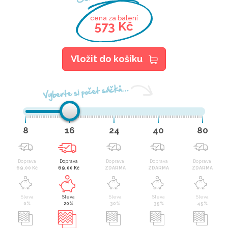
cena za balení
573 Kč
Vložit do košíku
Vyberte si počet sáčků…
8
16
24
40
80
Doprava
Doprava
Doprava
Doprava
Doprava
69,00 Kč
69,00 Kč
ZDARMA
ZDARMA
ZDARMA
Sleva
Sleva
Sleva
Sleva
Sleva
0%
20%
30%
35%
45%