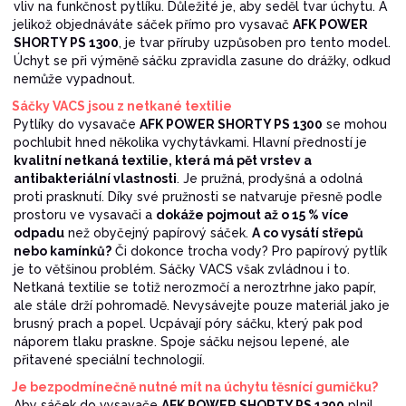
vliv na funkčnost pytlíku. Důležité je, aby seděl tvar úchytu. A
jelikož objednáváte sáček přímo pro vysavač
AFK POWER
SHORTY PS 1300
, je tvar příruby uzpůsoben pro tento model.
Úchyt se při výměně sáčku zpravidla zasune do drážky, odkud
nemůže vypadnout.
Sáčky VACS jsou z netkané textilie
Pytlíky do vysavače
AFK POWER SHORTY PS 1300
se mohou
pochlubit hned několika vychytávkami. Hlavní předností je
kvalitní netkaná textilie, která má pět vrstev a
antibakteriální vlastnosti
. Je pružná, prodyšná a odolná
proti prasknutí. Díky své pružnosti se natvaruje přesně podle
prostoru ve vysavači a
dokáže pojmout až o 15 % více
odpadu
než obyčejný papírový sáček.
A co vysátí střepů
nebo kamínků?
Či dokonce trocha vody? Pro papírový pytlík
je to většinou problém. Sáčky VACS však zvládnou i to.
Netkaná textilie se totiž nerozmočí a neroztrhne jako papír,
ale stále drží pohromadě. Nevysávejte pouze materiál jako je
brusný prach a popel. Ucpávají póry sáčku, který pak pod
náporem tlaku praskne. Spoje sáčku nejsou lepené, ale
přitavené speciální technologií.
Je bezpodmínečně nutné mít na úchytu těsnící gumičku?
Aby sáček do vysavače
AFK POWER SHORTY PS 1300
plnil