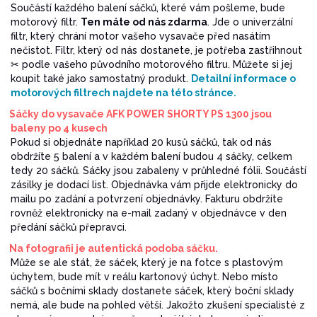
Součástí každého balení sáčků, které vám pošleme, bude
motorový filtr.
Ten máte od nás zdarma
. Jde o univerzální
filtr, který chrání motor vašeho vysavače před nasátím
nečistot. Filtr, který od nás dostanete, je potřeba zastřihnout
✂ podle vašeho původního motorového filtru. Můžete si jej
koupit také jako samostatný produkt.
Detailní informace o
motorových filtrech najdete na této stránce.
Sáčky do vysavače AFK POWER SHORTY PS 1300 jsou
baleny po 4 kusech
Pokud si objednáte například 20 kusů sáčků, tak od nás
obdržíte 5 balení a v každém balení budou 4 sáčky, celkem
tedy 20 sáčků. Sáčky jsou zabaleny v průhledné fólii. Součástí
zásilky je dodací list. Objednávka vám přijde elektronicky do
mailu po zadání a potvrzení objednávky. Fakturu obdržíte
rovněž elektronicky na e-mail zadaný v objednávce v den
předání sáčků přepravci.
Na fotografii je autentická podoba sáčku.
Může se ale stát, že sáček, který je na fotce s plastovým
úchytem, bude mít v reálu kartonový úchyt. Nebo místo
sáčků s bočními sklady dostanete sáček, který boční sklady
nemá, ale bude na pohled větší. Jakožto zkušení specialisté z