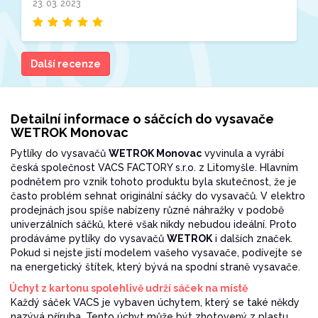
23. 03. 2023
Další recenze
Detailní informace o sáčcích do vysavače
WETROK Monovac
Pytlíky do vysavačů
WETROK Monovac
vyvinula a vyrábí
česká společnost VACS FACTORY s.r.o. z Litomyšle. Hlavním
podnětem pro vznik tohoto produktu byla skutečnost, že je
často problém sehnat originální sáčky do vysavačů. V elektro
prodejnách jsou spíše nabízeny různé náhražky v podobě
univerzálních sáčků, které však nikdy nebudou ideální. Proto
prodáváme pytlíky do vysavačů
WETROK
i dalších značek.
Pokud si nejste jistí modelem vašeho vysavače, podívejte se
na energetický štítek, který bývá na spodní straně vysavače.
Úchyt z kartonu spolehlivě udrží sáček na místě
Každý sáček VACS je vybaven úchytem, který se také někdy
nazývá příruba. Tento úchyt může být zhotovený z plastu