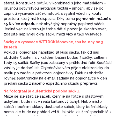
starat. Konstrukce pytlíku v kombinaci s jeho materiálem –
pružnou pětivrstvou netkanou textilií – umožní, aby se po
zapnutí vysavače sáček nafoukl a vyplnil všechny kouty
prostoru, který má k dispozici. Díky tomu
pojme minimálně o
15 % více odpadu
než obyčejný nepružný papírový sáček.
Jediná věc, na kterou je třeba dát si pozor, je zkontrolovat,
zda jste nepřivřeli okraj sáčku mezi víko a tělo vysavače.
Sáčky do vysavače WETROK Monovac jsou baleny po 3
kusech
Pokud si objednáte například 15 kusů sáčků, tak od nás
obdržíte 5 balení a v každém balení budou 3 sáčky, celkem
tedy 15 sáčků. Sáčky jsou zabaleny v průhledné fólii. Součástí
zásilky je dodací list. Objednávka vám přijde elektronicky do
mailu po zadání a potvrzení objednávky. Fakturu obdržíte
rovněž elektronicky na e-mail zadaný na objednávce v den
předání sáčků z našeho expedičního skladu přepravci.
Na fotografii je autentická podoba sáčku.
Může se ale stát, že sáček, který je na fotce s plastovým
úchytem, bude mít v reálu kartonový úchyt. Nebo místo
sáčků s bočními sklady dostanete sáček, který boční sklady
nemá, ale bude na pohled větší. Jakožto zkušení specialisté z