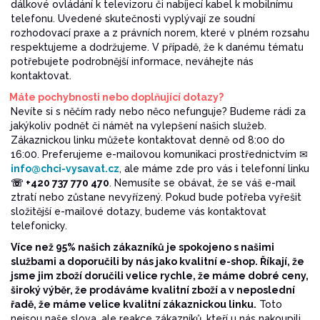
dálkové ovládání k televizoru či nabíjecí kabel k mobilnímu
telefonu. Uvedené skutečnosti vyplývají ze soudní
rozhodovací praxe a z právních norem, které v plném rozsahu
respektujeme a dodržujeme. V případě, že k danému tématu
potřebujete podrobnější informace, neváhejte nás
kontaktovat.
Máte pochybnosti nebo doplňující dotazy?
Nevíte si s něčím rady nebo něco nefunguje? Budeme rádi za
jakýkoliv podnět či námět na vylepšení našich služeb.
Zákaznickou linku můžete kontaktovat denně od 8:00 do
16:00. Preferujeme e-mailovou komunikaci prostřednictvím ✉
info@chci-vysavat.cz
, ale máme zde pro vás i telefonní linku
☏ +420 737 770 470
. Nemusíte se obávat, že se váš e-mail
ztratí nebo zůstane nevyřízený. Pokud bude potřeba vyřešit
složitější e-mailové dotazy, budeme vás kontaktovat
telefonicky.
Více než 95% našich zákazníků je spokojeno s našimi
službami a doporučili by nás jako kvalitní e-shop. Říkají, že
jsme jim zboží doručili velice rychle, že máme dobré ceny,
široký výběr, že prodáváme kvalitní zboží a v neposlední
řadě, že máme velice kvalitní zákaznickou linku.
Toto
nejsou naše slova, ale reakce zákazníků, kteří u nás nakoupili.