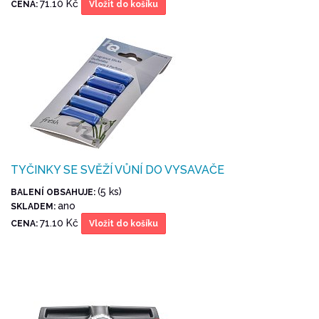
71.10 Kč
CENA:
Vložit do košíku
TYČINKY SE SVĚŽÍ VŮNÍ DO VYSAVAČE
(5 ks)
BALENÍ OBSAHUJE:
ano
SKLADEM:
71.10 Kč
CENA:
Vložit do košíku