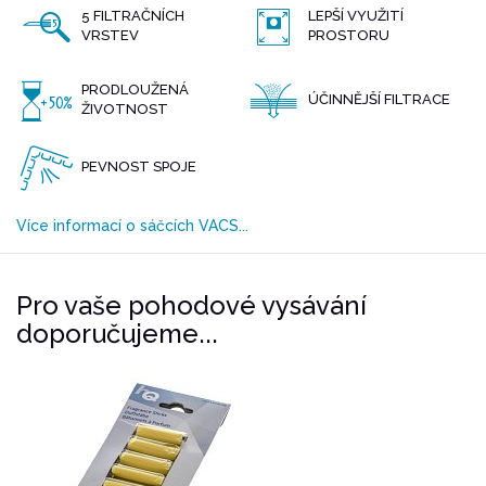
5 FILTRAČNÍCH
LEPŠÍ VYUŽITÍ
VRSTEV
PROSTORU
PRODLOUŽENÁ
ÚČINNĚJŠÍ FILTRACE
ŽIVOTNOST
PEVNOST SPOJE
Více informací o sáčcích VACS...
Pro vaše pohodové vysávání
doporučujeme...