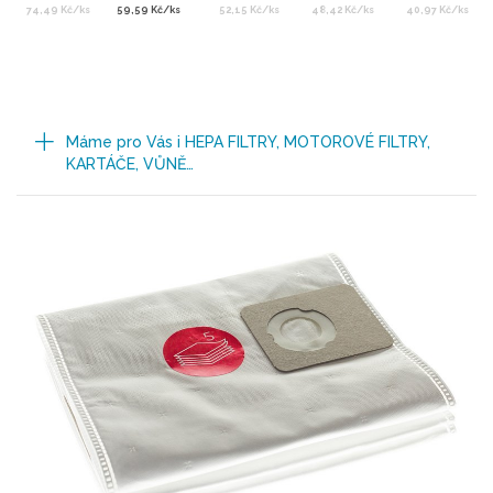
74,49 Kč/ks
59,59 Kč/ks
52,15 Kč/ks
48,42 Kč/ks
40,97 Kč/ks
Máme pro Vás i HEPA FILTRY, MOTOROVÉ FILTRY,
KARTÁČE, VŮNĚ…