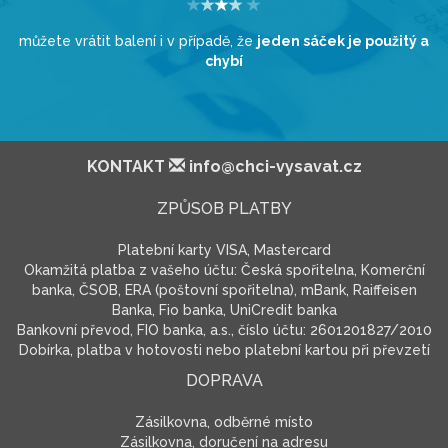
můžete vrátit balení i v případě, že
jeden sáček je použitý a
chybí
KONTAKT
info@chci-vysavat.cz
ZPŮSOB PLATBY
Platební karty VISA, Mastercard
Okamžitá platba z vašeho účtu: Česká spořitelna, Komerční
banka, ČSOB, ERA (poštovní spořitelna), mBank, Raiffeisen
Banka, Fio banka, UniCredit banka
Bankovní převod, FIO banka, a.s., číslo účtu: 2601201827/2010
Dobírka, platba v hotovosti nebo platební kartou při převzetí
DOPRAVA
Zásilkovna, odběrné místo
Zásilkovna, doručení na adresu