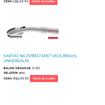
195.00 Kč
CENA:
Vložit do košíku
KARTÁČ NA ZVÍŘECÍ SRST VACS BR0071,
UNIVERSÁLNÍ.
(1 ks)
BALENÍ OBSAHUJE:
ano
SKLADEM:
695.00 Kč
CENA:
Vložit do košíku