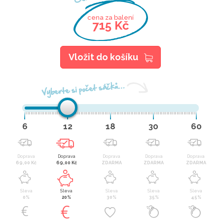
cena za balení
715 Kč
Vložit do košíku
Vyberte si počet sáčků…
6
12
18
30
60
Doprava
Doprava
Doprava
Doprava
Doprava
69,00 Kč
69,00 Kč
ZDARMA
ZDARMA
ZDARMA
Sleva
Sleva
Sleva
Sleva
Sleva
0%
20%
30%
35%
45%