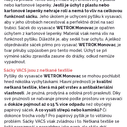
nebo kartonové lepenky.
Jestli je úchyt z plastu nebo
kartonové lepenky nehraje roli a nemá to vliv na celkovou
funkčnost sáčku.
Jeho úkolem je uchycení pytlíku k vysavači,
aby v jeho útrobách necestoval a perfektně držel na sací
trubici. Sáček do vysavače
WETROK Monovac
je opatřen
úchytem z kartonové lepenky. Materiál však nemá vliv na
funkčnost pytlíku. Důležité je, aby seděl tvar úchytu. A jelikož
objednáváte sáček přímo pro vysavač
WETROK Monovac
, je
tvar příruby uzpůsoben pro tento model. Úchyt se při
výměně sáčku zpravidla zasune do drážky, odkud nemůže
vypadnout.
Sáčky VACS jsou z netkané textilie
Pytlíky do vysavače
WETROK Monovac
se mohou pochlubit
hned několika vychytávkami. Hlavní předností je
kvalitní
netkaná textilie, která má pět vrstev a antibakteriální
vlastnosti
. Je pružná, prodyšná a odolná proti prasknutí. Díky
své pružnosti se natvaruje přesně podle prostoru ve vysavači
a
dokáže pojmout až o 15 % více odpadu
než obyčejný
papírový sáček.
A co vysátí střepů nebo kamínků?
Či
dokonce trocha vody? Pro papírový pytlík je to většinou
problém. Sáčky VACS však zvládnou i to. Netkaná textilie se
totiž nerozmočí a neroztrhne jako papír, ale stále drží