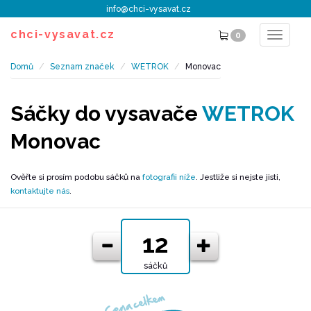
info@chci-vysavat.cz
chci-vysavat.cz
0
Toggle
navigat
Domů
Seznam značek
WETROK
Monovac
Sáčky do vysavače
WETROK
Monovac
Ověřte si prosím podobu sáčků na
fotografii níže
. Jestliže si nejste jisti,
kontaktujte nás
.
sáčků
Cena celkem