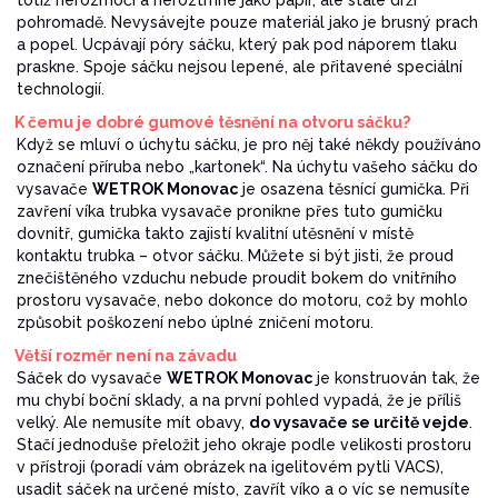
pohromadě. Nevysávejte pouze materiál jako je brusný prach
a popel. Ucpávají póry sáčku, který pak pod náporem tlaku
praskne. Spoje sáčku nejsou lepené, ale přitavené speciální
technologií.
K čemu je dobré gumové těsnění na otvoru sáčku?
Když se mluví o úchytu sáčku, je pro něj také někdy používáno
označení příruba nebo „kartonek“. Na úchytu vašeho sáčku do
vysavače
WETROK Monovac
je osazena těsnící gumička. Při
zavření víka trubka vysavače pronikne přes tuto gumičku
dovnitř, gumička takto zajistí kvalitní utěsnění v místě
kontaktu trubka – otvor sáčku. Můžete si být jisti, že proud
znečištěného vzduchu nebude proudit bokem do vnitřního
prostoru vysavače, nebo dokonce do motoru, což by mohlo
způsobit poškození nebo úplné zničení motoru.
Větší rozměr není na závadu
Sáček do vysavače
WETROK Monovac
je konstruován tak, že
mu chybí boční sklady, a na první pohled vypadá, že je příliš
velký. Ale nemusíte mít obavy,
do vysavače se určitě vejde
.
Stačí jednoduše přeložit jeho okraje podle velikosti prostoru
v přístroji (poradí vám obrázek na igelitovém pytli VACS),
usadit sáček na určené místo, zavřít víko a o víc se nemusíte