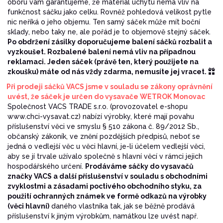
oboru vám garantujeme, že materiál úchytu nemá vliv na
funkčnost sáčku jako celku. Rovněž pohledová velikost pytle
nic neříká o jeho objemu. Ten samý sáček může mít boční
sklady, nebo taky ne, ale pořád je to objemově stejný sáček.
Po obdržení zásilky doporučujeme balení sáčků rozbalit a
vyzkoušet. Rozbalené balení nemá vliv na případnou
reklamaci. Jeden sáček (právě ten, který použijete na
zkoušku) máte od nás vždy zdarma, nemusíte jej vracet.
Při prodeji sáčků VACS jsme v souladu se zákony oprávnění
uvést, že sáček je určen do vysavače WETROK Monovac
Společnost VACS TRADE s.r.o. (provozovatel e-shopu
www.chci-vysavat.cz) nabízí výrobky, které mají povahu
příslušenství věci ve smyslu § 510 zákona č. 89/2012 Sb.,
občanský zákoník, ve znění pozdějších předpisů, neboť se
jedná o vedlejší věc u věci hlavní, je-li účelem vedlejší věci,
aby se jí trvale užívalo společně s hlavní věcí v rámci jejich
hospodářského určení.
Prodáváme sáčky do vysavačů
značky VACS a další příslušenství v souladu s obchodními
zvyklostmi a zásadami poctivého obchodního styku, za
použití ochranných známek ve formě odkazů na výrobky
(věci hlavní)
daného vlastníka tak, jak se běžně prodává
příslušenství k jiným výrobkům, namátkou lze uvést např.