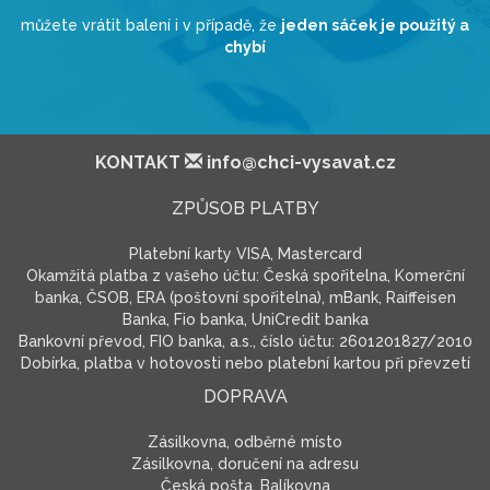
můžete vrátit balení i v případě, že
jeden sáček je použitý a
chybí
KONTAKT
info@chci-vysavat.cz
ZPŮSOB PLATBY
Platební karty VISA, Mastercard
Okamžitá platba z vašeho účtu: Česká spořitelna, Komerční
banka, ČSOB, ERA (poštovní spořitelna), mBank, Raiffeisen
Banka, Fio banka, UniCredit banka
Bankovní převod, FIO banka, a.s., číslo účtu: 2601201827/2010
Dobírka, platba v hotovosti nebo platební kartou při převzetí
DOPRAVA
Zásilkovna, odběrné místo
Zásilkovna, doručení na adresu
Česká pošta, Balíkovna