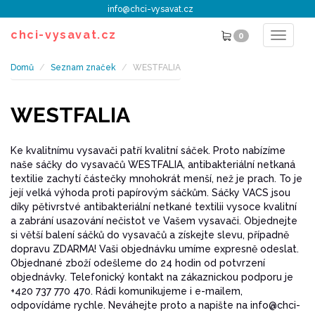
info@chci-vysavat.cz
chci-vysavat.cz
0
Toggle
navigat
Domů
Seznam značek
WESTFALIA
WESTFALIA
Ke kvalitnímu vysavači patří kvalitní sáček. Proto nabízíme
naše sáčky do vysavačů WESTFALIA, antibakteriální netkaná
textilie zachytí částečky mnohokrát menší, než je prach. To je
její velká výhoda proti papírovým sáčkům. Sáčky VACS jsou
díky pětivrstvé antibakteriální netkané textilii vysoce kvalitní
a zabrání usazování nečistot ve Vašem vysavači. Objednejte
si větší balení sáčků do vysavačů a získejte slevu, případně
dopravu ZDARMA! Vaši objednávku umíme expresně odeslat.
Objednané zboží odešleme do 24 hodin od potvrzení
objednávky. Telefonický kontakt na zákaznickou podporu je
+420 737 770 470. Rádi komunikujeme i e-mailem,
odpovídáme rychle. Neváhejte proto a napište na info@chci-