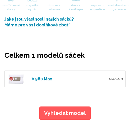
množstevní
největší
doprava
dárek
expresní
nadstandardn
slevy
výběr
zdarma
k nákupu
expedice
garance
Jaké jsou vlastnosti našich sáčků?
Máme pro vás i doplňkové zboží
Celkem 1 modelů sáček
V 980 Max
SKLADEM
Vyhledat model