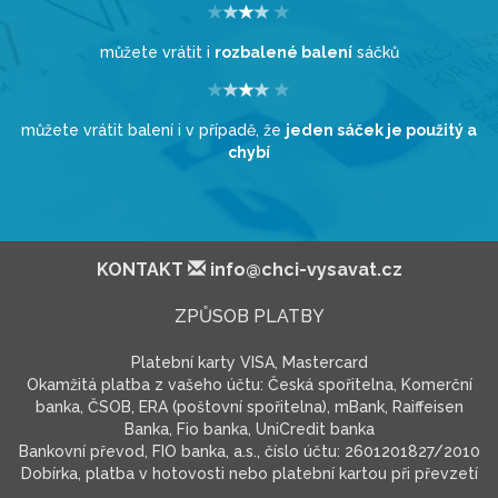
můžete vrátit i
rozbalené balení
sáčků
můžete vrátit balení i v případě, že
jeden sáček je použitý a
chybí
KONTAKT
info@chci-vysavat.cz
ZPŮSOB PLATBY
Platební karty VISA, Mastercard
Okamžitá platba z vašeho účtu: Česká spořitelna, Komerční
banka, ČSOB, ERA (poštovní spořitelna), mBank, Raiffeisen
Banka, Fio banka, UniCredit banka
Bankovní převod, FIO banka, a.s., číslo účtu: 2601201827/2010
Dobírka, platba v hotovosti nebo platební kartou při převzetí