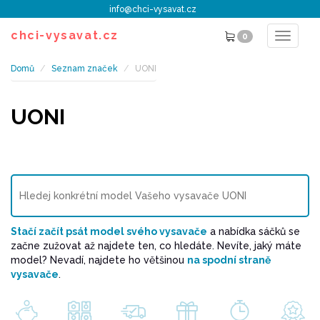
info@chci-vysavat.cz
chci-vysavat.cz
0
Toggle
navigat
Domů
Seznam značek
UONI
UONI
Stačí začít psát model svého vysavače
a nabídka sáčků se
začne zužovat až najdete ten, co hledáte. Nevíte, jaký máte
model? Nevadí, najdete ho většinou
na spodní straně
vysavače
.