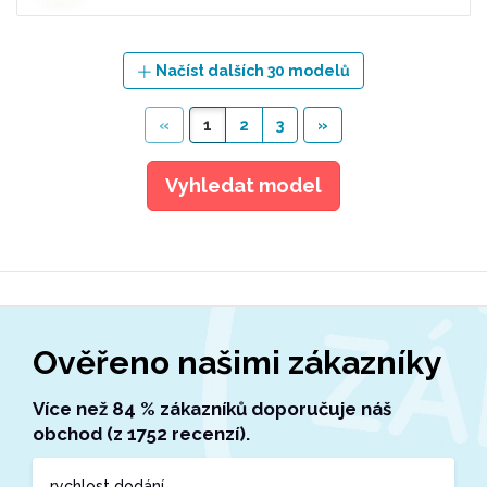
Načíst dalších 30 modelů
«
1
2
3
»
Vyhledat model
Ověřeno našimi zákazníky
Více než 84 % zákazníků doporučuje náš
obchod (z 1752 recenzí).
rychlost dodání