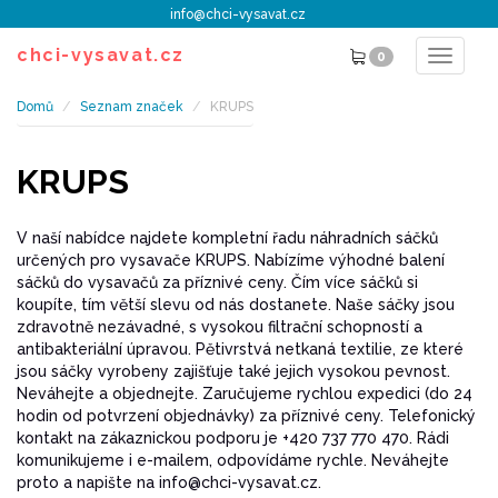
info@chci-vysavat.cz
chci-vysavat.cz
0
Toggle
navigat
Domů
Seznam značek
KRUPS
KRUPS
V naší nabídce najdete kompletní řadu náhradních sáčků
určených pro vysavače KRUPS. Nabízíme výhodné balení
sáčků do vysavačů za příznivé ceny. Čím více sáčků si
koupíte, tím větší slevu od nás dostanete. Naše sáčky jsou
zdravotně nezávadné, s vysokou filtrační schopností a
antibakteriální úpravou. Pětivrstvá netkaná textilie, ze které
jsou sáčky vyrobeny zajišťuje také jejich vysokou pevnost.
Neváhejte a objednejte. Zaručujeme rychlou expedici (do 24
hodin od potvrzení objednávky) za příznivé ceny. Telefonický
kontakt na zákaznickou podporu je +420 737 770 470. Rádi
komunikujeme i e-mailem, odpovídáme rychle. Neváhejte
proto a napište na info@chci-vysavat.cz.