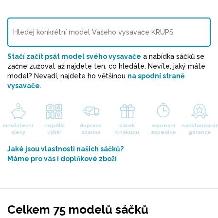
Stačí začít psát model svého vysavače
a nabídka sáčků se
začne zužovat až najdete ten, co hledáte. Nevíte, jaký máte
model? Nevadí, najdete ho většinou
na spodní straně
vysavače
.
množstevní
největší
doprava
dárek
expresní
nadstandardn
slevy
výběr
zdarma
k nákupu
expedice
garance
Jaké jsou vlastnosti našich sáčků?
Máme pro vás i doplňkové zboží
Celkem 75 modelů sáčků