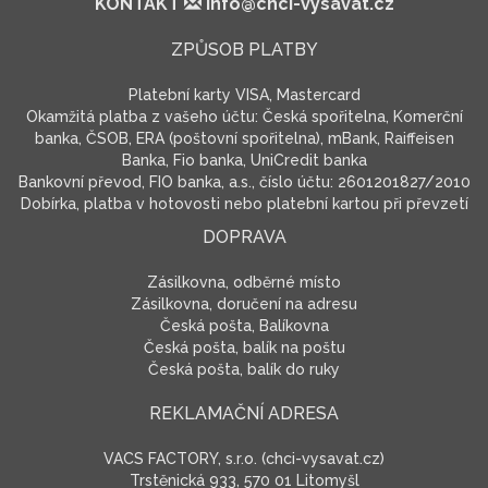
KONTAKT
info@chci-vysavat.cz
ZPŮSOB PLATBY
Platební karty VISA, Mastercard
Okamžitá platba z vašeho účtu: Česká spořitelna, Komerční
banka, ČSOB, ERA (poštovní spořitelna), mBank, Raiffeisen
Banka, Fio banka, UniCredit banka
Bankovní převod, FIO banka, a.s., číslo účtu: 2601201827/2010
Dobírka, platba v hotovosti nebo platební kartou při převzetí
DOPRAVA
Zásilkovna, odběrné místo
Zásilkovna, doručení na adresu
Česká pošta, Balíkovna
Česká pošta, balík na poštu
Česká pošta, balík do ruky
REKLAMAČNÍ ADRESA
VACS FACTORY, s.r.o. (chci-vysavat.cz)
Trstěnická 933, 570 01 Litomyšl