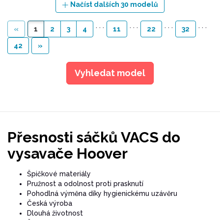
Načíst dalších 30 modelů
. . .
. . .
. . .
. . .
«
1
2
3
4
11
22
32
42
»
Vyhledat model
Přesnosti sáčků VACS do
vysavače Hoover
Špičkové materiály
Pružnost a odolnost proti prasknutí
Pohodlná výměna díky hygienickému uzávěru
Česká výroba
Dlouhá životnost