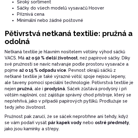
Široký sortiment
Sáčky do všech modelů vysavačů Hoover
Příznivá cena
Minimální nebo žádné poštovné
Pětivrstvá netkaná textilie: pružná a
odolná
Netkaná textilie je hlavním nositelem většiny výhod sáčků
VACS. Má
až o 50 % delší životnost
, než papírové sáčky. Díky
své pružnosti se navíc natvaruje podle prostoru vysavače a
pojme
až o 15 % odpadu více
. Pevnost okrajů sáčků z
netkané textilie je také výrazně větší; spoje nejsou lepeny,
ale taveny pomocí speciální technologie. Pětivrstvá textilie je
nejen
pružná
, ale i
prodyšná
. Sáček zůstává prodyšný i při
větším naplnění, což zajišťuje správný chod přístroje, který se
nepřehřívá, jako v případě papírových pytlíků. Prodlužuje se
tedy jeho životnost.
Pružnost pak zaručí, že se sáček neprotrhne ani tehdy, když
se vám podaří vysát
pár kapek vody
nebo
ostré předměty
,
jako jsou kamínky a střepy.