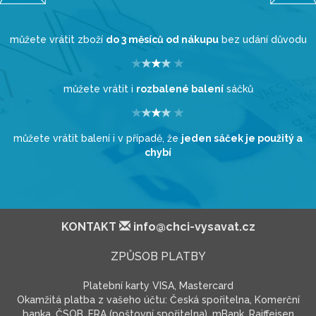
můžete vrátit zboží
do 3 měsíců od nákupu
bez udání důvodu
můžete vrátit i
rozbalené balení
sáčků
můžete vrátit balení i v případě, že
jeden sáček je použitý a
chybí
KONTAKT
info@chci-vysavat.cz
ZPŮSOB PLATBY
Platební karty VISA, Mastercard
Okamžitá platba z vašeho účtu: Česká spořitelna, Komerční
banka, ČSOB, ERA (poštovní spořitelna), mBank, Raiffeisen