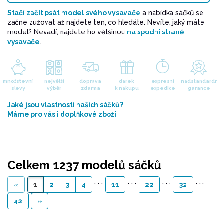
Stačí začít psát model svého vysavače
a nabídka sáčků se
začne zužovat až najdete ten, co hledáte. Nevíte, jaký máte
model? Nevadí, najdete ho většinou
na spodní straně
vysavače
.
množstevní
největší
doprava
dárek
expresní
nadstandardn
slevy
výběr
zdarma
k nákupu
expedice
garance
Jaké jsou vlastnosti našich sáčků?
Máme pro vás i doplňkové zboží
Celkem 1237 modelů sáčků
. . .
. . .
. . .
. . .
«
1
2
3
4
11
22
32
42
»