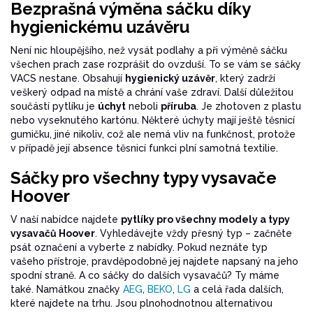
Bezprašná výměna sáčku díky
hygienickému uzávěru
Není nic hloupějšího, než vysát podlahy a při výměně sáčku
všechen prach zase rozprášit do ovzduší. To se vám se sáčky
VACS nestane. Obsahují
hygienický uzávěr
, který zadrží
veškerý odpad na místě a chrání vaše zdraví. Další důležitou
součástí pytlíku je
úchyt
neboli
příruba
. Je zhotoven z plastu
nebo vyseknutého kartónu. Některé úchyty mají ještě těsnicí
gumičku, jiné nikoliv, což ale nemá vliv na funkčnost, protože
v případě její absence těsnicí funkci plní samotná textilie.
Sáčky pro všechny typy vysavače
Hoover
V naší nabídce najdete
pytlíky pro všechny modely a typy
vysavačů Hoover
. Vyhledávejte vždy přesný typ – začněte
psát označení a vyberte z nabídky. Pokud neznáte typ
vašeho přístroje, pravděpodobně jej najdete napsaný na jeho
spodní straně. A co sáčky do dalších vysavačů? Ty máme
také. Namátkou značky
AEG
,
BEKO
,
LG
a celá řada dalších,
které najdete na trhu. Jsou plnohodnotnou alternativou