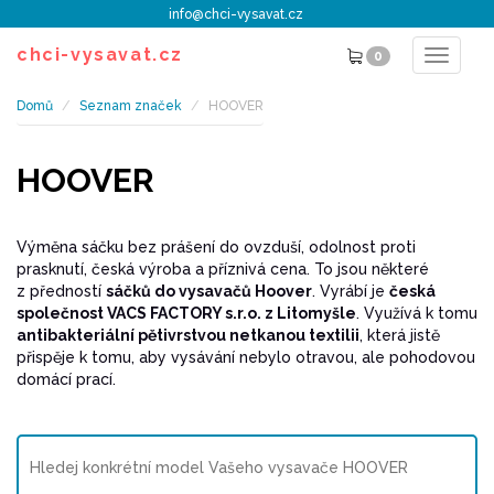
info@chci-vysavat.cz
chci-vysavat.cz
0
Toggle
navigat
Domů
Seznam značek
HOOVER
HOOVER
Výměna sáčku bez prášení do ovzduší, odolnost proti
prasknutí, česká výroba a příznivá cena. To jsou některé
z předností
sáčků do vysavačů Hoover
. Vyrábí je
česká
společnost VACS FACTORY s.r.o. z Litomyšle
. Využívá k tomu
antibakteriální pětivrstvou netkanou textilii
, která jistě
přispěje k tomu, aby vysávání nebylo otravou, ale pohodovou
domácí prací.