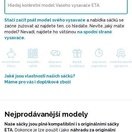
Stačí začít psát model svého vysavače
a nabídka sáčků se
začne zužovat až najdete ten, co hledáte. Nevíte, jaký máte
model? Nevadí, najdete ho většinou
na spodní straně
vysavače
.
množstevní
největší
doprava
dárek
expresní
nadstandardn
slevy
výběr
zdarma
k nákupu
expedice
garance
Jaké jsou vlastnosti našich sáčků?
Máme pro vás i doplňkové zboží
Nejprodávanější modely
Naše sáčky jsou plně kompatibilní i s originálními sáčky
ETA.
Dokonce je lze použít i jako
náhradu za originální