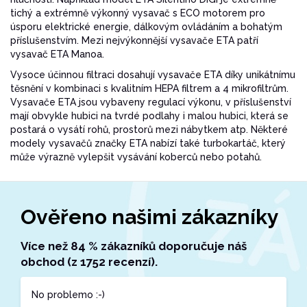
tichý a extrémně výkonný vysavač s ECO motorem pro
úsporu elektrické energie, dálkovým ovládáním a bohatým
příslušenstvím. Mezi nejvýkonnější vysavače ETA patří
vysavač ETA Manoa.
Vysoce účinnou filtraci dosahují vysavače ETA díky unikátnímu
těsnění v kombinaci s kvalitním HEPA filtrem a 4 mikrofiltrům.
Vysavače ETA jsou vybaveny regulací výkonu, v příslušenství
mají obvykle hubici na tvrdé podlahy i malou hubici, která se
postará o vysátí rohů, prostorů mezi nábytkem atp. Některé
modely vysavačů značky ETA nabízí také turbokartáč, který
může výrazně vylepšit vysávání koberců nebo potahů.
Ověřeno našimi zákazníky
Více než 84 % zákazníků doporučuje náš
obchod (z 1752 recenzí).
No problemo :-)