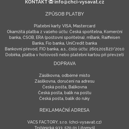
KONTAKT
info@chci-vysavat.cz
ZPŮSOB PLATBY
Platební karty VISA, Mastercard
Okamžitá platba z vašeho účtu: Česká spořitelna, Komerční
banka, ČSOB, ERA (poštovní spořitelna), mBank, Raiffeisen
Banka, Fio banka, UniCredit banka
Bankovní převod, FIO banka, a.s., číslo účtu: 2601201827/2010
Dobírka, platba v hotovosti nebo platební kartou při převzetí
DOPRAVA
Zásilkovna, odběrné místo
Zásilkovna, doručení na adresu
Česká pošta, Balíkovna
Česká pošta, balík na poštu
Česká pošta, balík do ruky
REKLAMAČNÍ ADRESA
VACS FACTORY, s.r.o. (chci-vysavat.cz)
Trstěnická 933, 570 01 Litomyšl