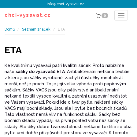
info@chci-vysavat.cz
chci-vysavat.cz
0
Toggle
navigat
Domů
Seznam značek
ETA
ETA
Ke kvalitnímu vysavači patří kvalitní sáček. Proto nabízíme
naše
sáčky do vysavačů ETA
. Antibakteriální netkaná textilie,
z které jsou sáčky vyrobené, zachytí částečky mnohokrát
menší, než je prach. To je její velká výhoda proti papírovým
sáčkům. Sáčky VACS jsou díky pětivrstvé antibakteriální
netkané textilii vysoce kvalitní a zabrání usazování nečistot
ve Vašem vysavači. Pokud jde o tvar pytle, některé sáčky
VACS mají boční sklady. Jsou ale i pytle bez bočních skladů.
Tato vlastnost nemá vliv na funkčnost sáčku. Sáčky bez
bočních skladů vypadají na první pohled větší než sáčky se
sklady. Ale díky dobré tvarovatelnosti netkané textilie se oba
pytle umí dobře přizpůsobit prostoru ve vysavači. K tomuto