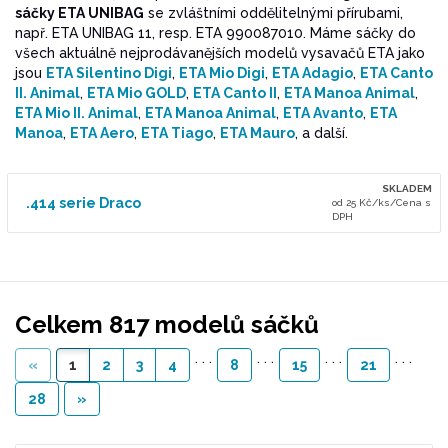
sáčky ETA UNIBAG
se zvláštními oddělitelnými přírubami,
např. ETA UNIBAG 11, resp. ETA 990087010. Máme sáčky do
všech aktuálně nejprodávanějších modelů vysavačů ETA jako
jsou
ETA Silentino Digi
,
ETA Mio Digi
,
ETA Adagio
,
ETA Canto
II. Animal
,
ETA Mio GOLD
,
ETA Canto II
,
ETA Manoa Animal
,
ETA Mio II. Animal
,
ETA Manoa Animal
,
ETA Avanto
,
ETA
Manoa
,
ETA Aero
,
ETA Tiago
,
ETA Mauro
, a další.
SKLADEM
.414 serie Draco
od 25 Kč/ks/Cena s
DPH
Celkem 817 modelů sáčků
. . .
. . .
. . .
. . .
«
1
2
3
4
8
15
21
28
»