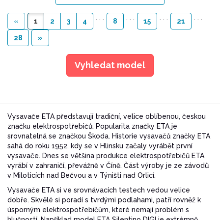
. . .
. . .
. . .
. . .
«
1
2
3
4
8
15
21
28
»
Vyhledat model
Vysavače ETA představují tradiční, velice oblíbenou, českou
značku elektrospotřebičů. Popularita značky ETA je
srovnatelná se značkou Škoda. Historie vysavačů značky ETA
sahá do roku 1952, kdy se v Hlinsku začaly vyrábět první
vysavače. Dnes se většina produkce elektrospotřebičů ETA
vyrábí v zahraničí, převážně v Číně. Část výroby je ze závodů
v Miloticích nad Bečvou a v Týništi nad Orlicí.
Vysavače ETA si ve srovnávacích testech vedou velice
dobře. Skvělé si poradí s tvrdými podlahami, patří rovněž k
úsporným elektrospotřebičům, které nemají problém s
hlučností. Například model ETA Silentino DIGI je extrémně