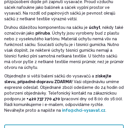
přizpůsobení dojde při zapnutí vysavače. Proud vzduchu
sáček nafoukne jako balónek a sáček vyplní prostor ve
vysavači. Na rozdíl od papírových sáčků je pevnost okrajů
sáčků z netkané textilie výrazně větší.
Druhou důležitou komponentou na sáčku je
úchyt
, někdy také
označován jako
příruba
. Úchyty jsou vyrobeny buď z plastu
nebo z vyseknutého kartónu. Materiál úchytu nemá vliv na
funkčnost sáčku. Součástí úchytu je i těsnící gumička. Nutno
však doplnit, že některé úchyty těsnící gumičku nemají a
těsnící funkci plní samotná netkaná textilie. U těchto sáčků
má otvor pytle z netkané textilie menší průměr, než je průměr
otvoru na úchytu.
Objednejte si větší balení sáčků do vysavačů a
získejte
slevu, případně dopravu ZDARMA!
Vaši objednávku umíme
expresně odeslat. Objednané zboží odešleme do 24 hodin od
potvrzení objednávky. Telefonický kontakt na zákaznickou
podporu je
+420 737 770 470
(pracovní dny od 8:00 do 16:00).
Rádi komunikujeme i e-mailem, odpovídáme rychle.
Neváhejte proto a napište na
info@chci-vysavat.cz
.